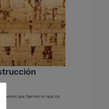
strucción
 tenemos que fijarnos en que los