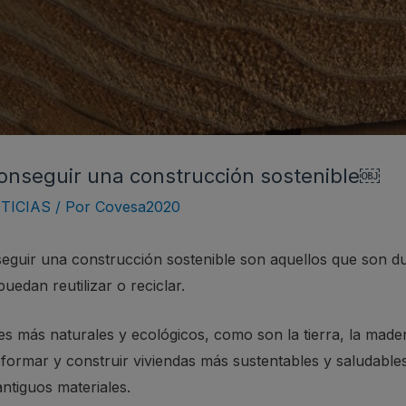
conseguir una construcción sostenible￼
TICIAS
/ Por
Covesa2020
eguir una construcción sostenible son aquellos que son d
edan reutilizar o reciclar.
les más naturales y ecológicos, como son la tierra, la madera
eformar y construir viviendas más sustentables y saludabl
antiguos materiales.